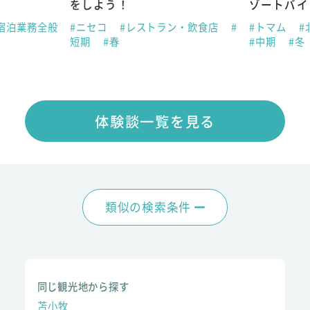
をしよう！
ゾートバイ
宿泊業務全般
#ニセコ
#レストラン・飲食店
#
#トマム
#
短期
#春
#中期
#冬
体験談一覧を見る
類似の検索条件
同じ観光地から探す
苫小牧