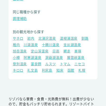
同じ職種から探す
調理補助
別の観光地から探す
サホロ
岩内
北湯沢温泉
温根湯温泉
釧路
稚内
川湯温泉
十勝川温泉
支笏湖温泉
旭岳温泉
定山渓温泉
日高
網走
美瑛
小樽
阿寒湖温泉
洞爺湖温泉
層雲峡温泉
登別温泉
富良野
ルスツ
トマム
ニセコ
キロロ
礼文島
利尻島
知床
函館
札幌
リゾバなら寮費・食費・光熱費が無料！出費が少ない
ので、貯金もバッチリ貯められます。リゾートバイト