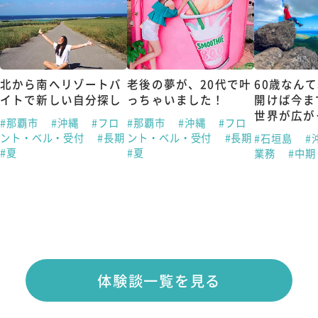
北から南へリゾートバ
老後の夢が、20代で叶
60歳なん
イトで新しい自分探し
っちゃいました！
開けば今ま
世界が広が
#那覇市
#沖縄
#フロ
#那覇市
#沖縄
#フロ
ント・ベル・受付
#長期
ント・ベル・受付
#長期
#石垣島
#
#夏
#夏
業務
#中
体験談一覧を見る