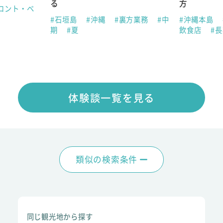
方
ごく充実
方業務
#中
#沖縄本島
#沖縄
#レストラン・
#沖縄本島
飲食店
#長期
#冬
#春
スタッフ
ンバサダー 
体験談一覧を見る
類似の検索条件
同じ観光地から探す