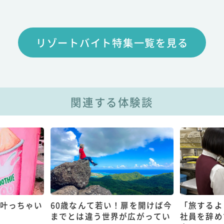
リゾートバイト特集一覧を見る
関連する体験談
扉を開けば今
「旅するように暮らしたい」正
自分が好き
広がってい
社員を辞めて夫婦で選んだ働き
バイトに出