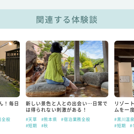
関連する体験談
ん！毎日
新しい景色と人との出会い…日常で
リゾー
は得られない刺激がある！
ムを一
務全般
#天草
#熊本県
#宿泊業務全般
#黒川温
#短期
#秋
#短期
#