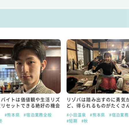
トバイトは価値観や生活リズ
リゾバは踏み出すのに勇気
度リセットできる絶好の機会
ど、得られるものがたくさ
泉
#熊本県
#宿泊業務全般
#小田温泉
#熊本県
#宿泊業
冬
#短期
#秋