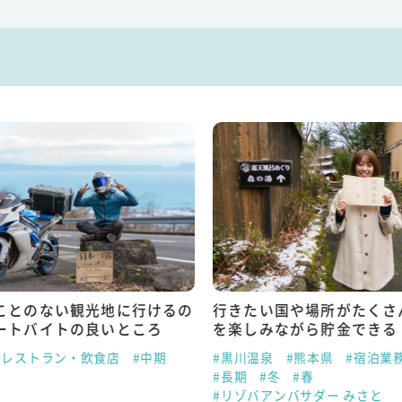
ことのない観光地に行けるの
行きたい国や場所がたくさ
ートバイトの良いところ
を楽しみながら貯金できる
#レストラン・飲食店
#中期
#黒川温泉
#熊本県
#宿泊業
#長期
#冬
#春
#リゾバアンバサダー みさと