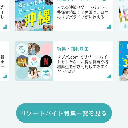
観光
人気の沖縄リゾートバイト！
し！
移住者続出！？南国で非日常
始し
のリゾバライフが味わえる！
特典・福利厚生
情報
リゾバ.com でリゾートバイ
しま
トをしたら、お得な特典や福
も今
利厚生をぜひ利用してみてく
ださいね！
リゾートバイト特集一覧を見る