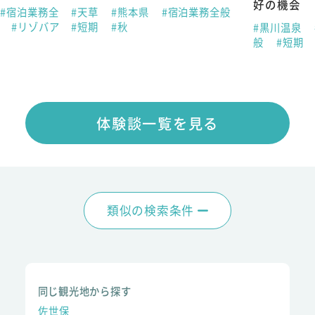
好の機会
#宿泊業務全
#天草
#熊本県
#宿泊業務全般
春
#リゾバア
#短期
#秋
#黒川温泉
般
#短期
体験談一覧を見る
類似の検索条件
同じ観光地から探す
佐世保