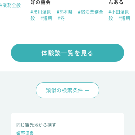
好の機会
んある
泊業務全般
#黒川温泉
#熊本県
#宿泊業務全
#小田温泉
般
#短期
#冬
般
#短期
体験談一覧を見る
類似の検索条件
同じ観光地から探す
嬉野温泉