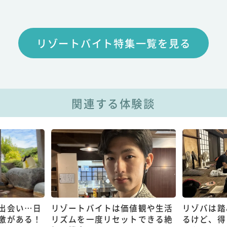
リゾートバイト特集一覧を見る
関連する体験談
出会い…日
リゾートバイトは価値観や生活
リゾバは踏
激がある！
リズムを一度リセットできる絶
るけど、得