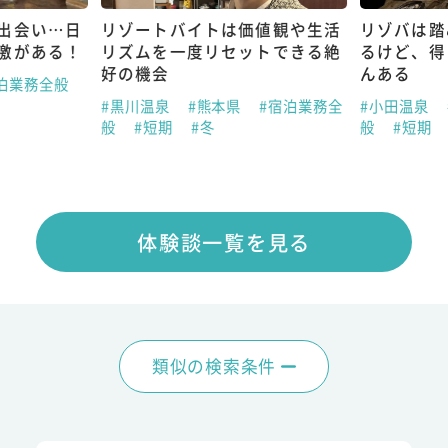
出会い…日
リゾートバイトは価値観や生活
リゾバは踏
激がある！
リズムを一度リセットできる絶
るけど、得
好の機会
んある
泊業務全般
#黒川温泉
#熊本県
#宿泊業務全
#小田温泉
般
#短期
#冬
般
#短期
体験談一覧を見る
類似の検索条件