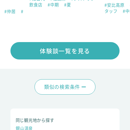
談
飲食店
#中期
#夏
#安比高原
タッフ
#
県
#仲居
#
体験談一覧を見る
類似の検索条件
同じ観光地から探す
銀山温泉