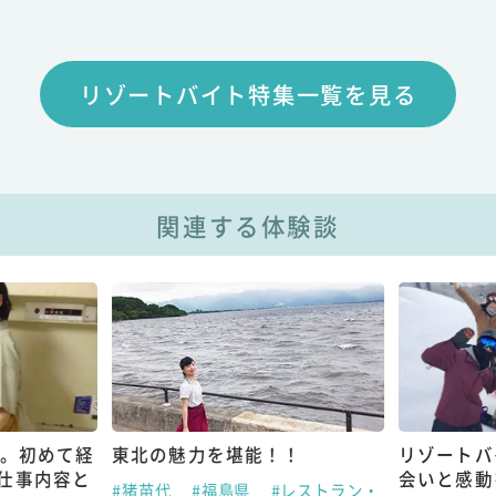
リゾートバイト特集一覧を見る
関連する体験談
し。初めて経
東北の魅力を堪能！！
リゾートバ
仕事内容と
会いと感動
#猪苗代
#福島県
#レストラン・