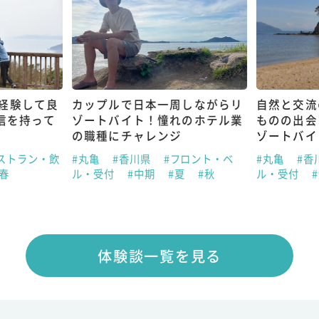
経験して良
カップルで日本一周しながらリ
自然と交流
信を持って
ゾートバイト！憧れのホテル業
ものの出会
の職種にチャレンジ
ゾートバイ
ストラン・飲
#丸亀
#香川県
#フロント・ベ
#丸亀
#香
#春
ル・受付
#中期
#夏
#秋
ル・受付
体験談一覧を見る