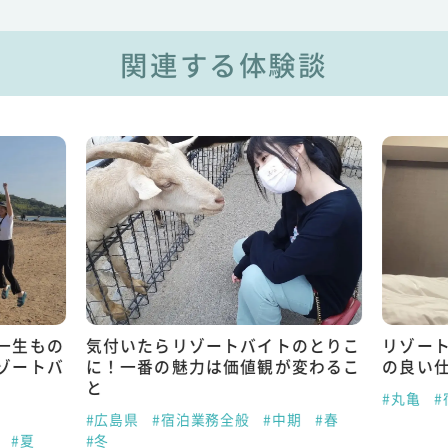
関連する体験談
一生もの
気付いたらリゾートバイトのとりこ
リゾー
ゾートバ
に！一番の魅力は価値観が変わるこ
の良い
と
#丸亀
#広島県
#宿泊業務全般
#中期
#春
#夏
#冬