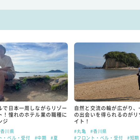
ルで日本一周しながらリゾー
自然と交流の輪が広がり、
ト！憧れのホテル業の職種に
の出会いを得られるのがリ
ンジ
イト！
#香川県
#丸亀
#香川県
ト・ベル・受付
#中期
#夏
#フロント・ベル・受付
#短期