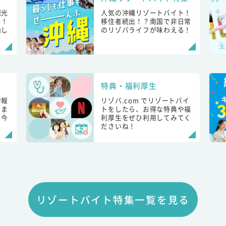
観光
人気の沖縄リゾートバイト！
し！
移住者続出！？南国で非日常
始し
のリゾバライフが味わえる！
特典・福利厚生
情報
リゾバ.com でリゾートバイ
しま
トをしたら、お得な特典や福
も今
利厚生をぜひ利用してみてく
ださいね！
リゾートバイト特集一覧を見る