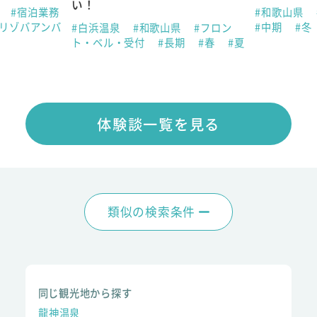
い！
県
#宿泊業務
#和歌山県
#リゾバアンバ
#中期
#冬
#白浜温泉
#和歌山県
#フロン
ト・ベル・受付
#長期
#春
#夏
体験談一覧を見る
類似の検索条件
同じ観光地から探す
龍神温泉