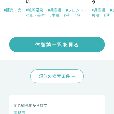
い！
う
県
#販売・売
#城崎温泉
#兵庫県
#フロント・
#兵庫県
#
ベル・受付
#中期
#秋
#冬
短期
#秋
体験談一覧を見る
類似の検索条件
同じ観光地から探す
奈良市