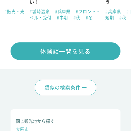
い！
う
県
#販売・売
#城崎温泉
#兵庫県
#フロント・
#兵庫県
#
ベル・受付
#中期
#秋
#冬
短期
#秋
体験談一覧を見る
類似の検索条件
同じ観光地から探す
大阪市