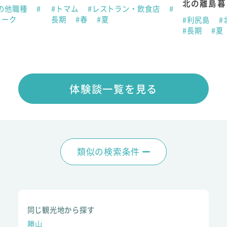
北の離島暮
の他職種
#
#トマム
#レストラン・飲食店
#
ィーク
長期
#春
#夏
#利尻島
#
#長期
#夏
体験談一覧を見る
類似の検索条件
同じ観光地から探す
勝山