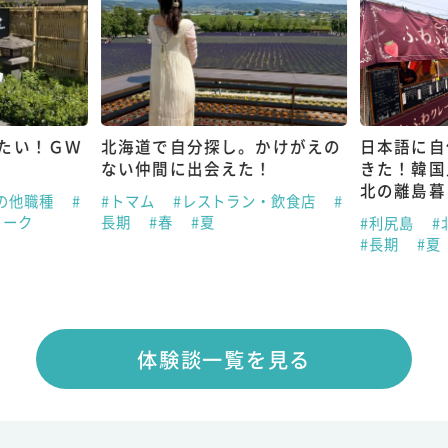
たい！ＧＷ
北海道で自分探し。かけがえの
日本語に自
ない仲間に出会えた！
きた！韓国
北の離島暮
の他職種
#
#トマム
#レストラン・飲食店
#
ィーク
長期
#春
#夏
#利尻島
#
#長期
#夏
体験談一覧を見る