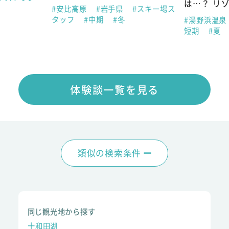
は…？ リ
#安比高原
#岩手県
#スキー場ス
タッフ
#中期
#冬
#湯野浜温泉
短期
#夏
体験談一覧を見る
類似の検索条件
同じ観光地から探す
十和田湖