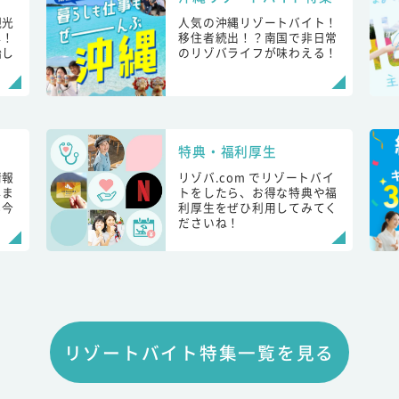
観光
人気の沖縄リゾートバイト！
し！
移住者続出！？南国で非日常
始し
のリゾバライフが味わえる！
特典・福利厚生
情報
リゾバ.com でリゾートバイ
しま
トをしたら、お得な特典や福
も今
利厚生をぜひ利用してみてく
ださいね！
リゾートバイト特集一覧を見る