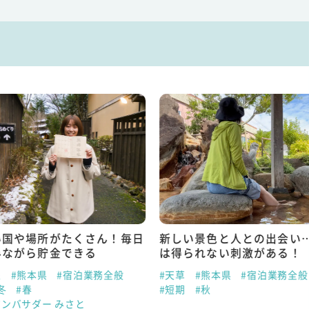
い国や場所がたくさん！毎日
新しい景色と人との出会い
みながら貯金できる
は得られない刺激がある！
泉
#熊本県
#宿泊業務全般
#天草
#熊本県
#宿泊業務全般
冬
#春
#短期
#秋
アンバサダー みさと