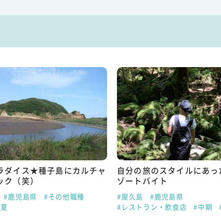
ラダイス★種子島にカルチャ
自分の旅のスタイルにあっ
ック（笑）
ゾートバイト
#鹿児島県
#その他職種
#屋久島
#鹿児島県
#夏
#レストラン・飲食店
#中期