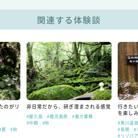
関連する体験談
たのがリ
非日常だから、研ぎ澄まされる感覚
行きた
を楽し
#屋久島
#鹿児島県
#裏方業務
#中期
#秋
#黒川温
#夏
#秋
#長期
#
#リゾバ