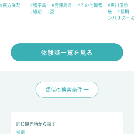
#裏方業務
#種子島
#鹿児島県
#その他職種
#黒川温泉
#短期
#夏
般
#長期
ンバサダー 
体験談一覧を見る
類似の検索条件
同じ観光地から探す
指宿