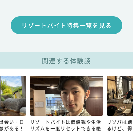
リゾートバイト特集一覧を見る
関連する体験談
出会い…日
リゾートバイトは価値観や生活
リゾバは踏
激がある！
リズムを一度リセットできる絶
るけど、得