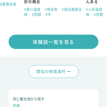
好の機会
んある
泊業務全般
#黒川温泉
#熊本県
#宿泊業務全
#小田温泉
般
#短期
#冬
般
#短期
体験談一覧を見る
類似の検索条件
同じ観光地から探す
阿蘇