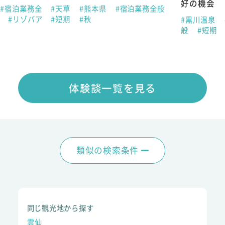
好の機会
#宿泊業務全
#天草
#熊本県
#宿泊業務全般
春
#リゾバア
#短期
#秋
#黒川温泉
般
#短期
体験談一覧を見る
類似の検索条件
同じ観光地から探す
雲仙