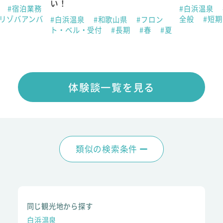
い！
県
#宿泊業務
#白浜温泉
#リゾバアンバ
全般
#短
#白浜温泉
#和歌山県
#フロン
ト・ベル・受付
#長期
#春
#夏
体験談一覧を見る
類似の検索条件
同じ観光地から探す
白浜温泉