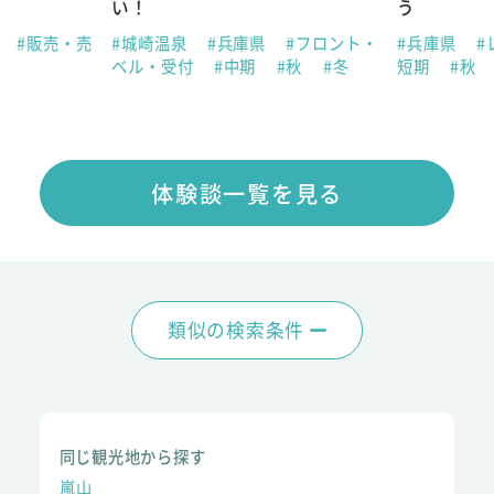
い！
う
県
#販売・売
#城崎温泉
#兵庫県
#フロント・
#兵庫県
#
ベル・受付
#中期
#秋
#冬
短期
#秋
体験談一覧を見る
類似の検索条件
同じ観光地から探す
嵐山