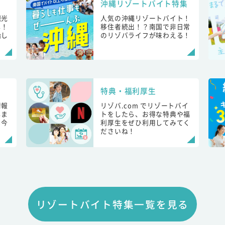
沖縄リゾートバイト特集
観光
人気の沖縄リゾートバイト！
し！
移住者続出！？南国で非日常
始し
のリゾバライフが味わえる！
特典・福利厚生
情報
リゾバ.com でリゾートバイ
しま
トをしたら、お得な特典や福
も今
利厚生をぜひ利用してみてく
ださいね！
リゾートバイト特集一覧を見る