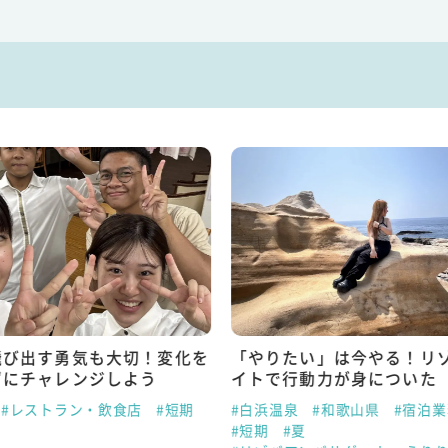
飛び出す勇気も大切！変化を
「やりたい」は今やる！リ
ずにチャレンジしよう
イトで行動力が身についた
#レストラン・飲食店
#短期
#白浜温泉
#和歌山県
#宿泊
#短期
#夏