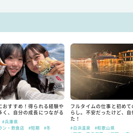
におすすめ！得られる経験や
フルタイムの仕事と初めて
多く、自分の成長につながる
らし。不安だったけど、自
た！
#兵庫県
ラン・飲食店
#短期
#冬
#白浜温泉
#和歌山県