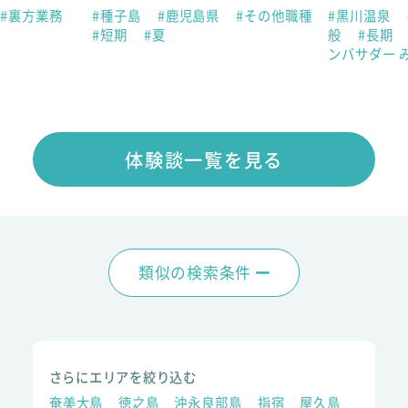
#裏方業務
#種子島
#鹿児島県
#その他職種
#黒川温泉
#短期
#夏
般
#長期
ンバサダー 
体験談一覧を見る
類似の検索条件
さらにエリアを絞り込む
奄美大島
徳之島
沖永良部島
指宿
屋久島