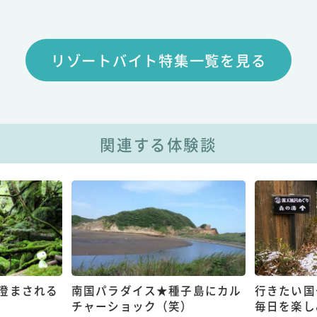
リゾートバイト特集一覧を見る
関連する体験談
澄まされる
南国パラダイス★種子島にカル
行きたい国
チャーショック（笑）
毎日を楽し