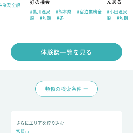
好の機会
んある
泊業務全般
#黒川温泉
#熊本県
#宿泊業務全
#小田温泉
般
#短期
#冬
般
#短期
体験談一覧を見る
類似の検索条件
さらにエリアを絞り込む
宮崎市