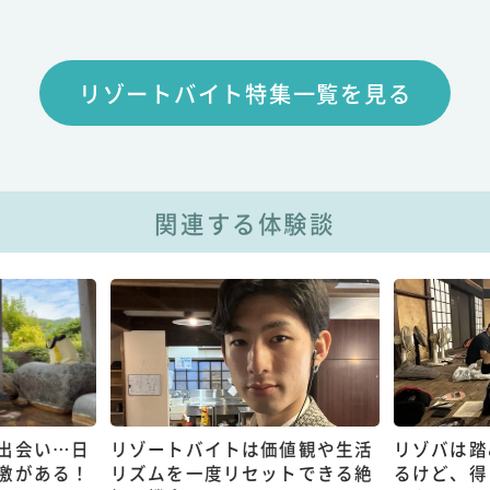
リゾートバイト特集一覧を見る
関連する体験談
出会い…日
リゾートバイトは価値観や生活
リゾバは踏
激がある！
リズムを一度リセットできる絶
るけど、得