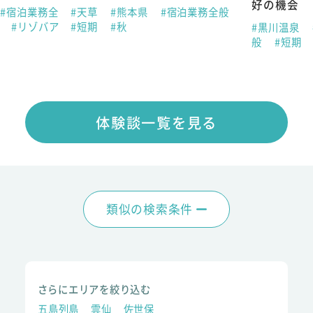
好の機会
#宿泊業務全
#天草
#熊本県
#宿泊業務全般
春
#リゾバア
#短期
#秋
#黒川温泉
般
#短期
体験談一覧を見る
類似の検索条件
さらにエリアを絞り込む
五島列島
雲仙
佐世保