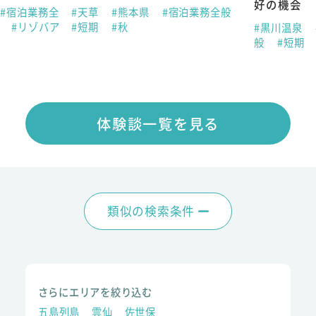
好の機会
#宿泊業務全
#天草
#熊本県
#宿泊業務全般
春
#リゾバア
#短期
#秋
#黒川温泉
般
#短期
体験談一覧を見る
類似の検索条件
さらにエリアを絞り込む
五島列島
雲仙
佐世保