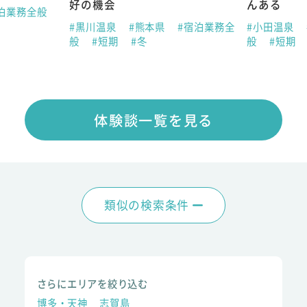
好の機会
んある
泊業務全般
#黒川温泉
#熊本県
#宿泊業務全
#小田温泉
般
#短期
#冬
般
#短期
体験談一覧を見る
類似の検索条件
さらにエリアを絞り込む
博多・天神
志賀島