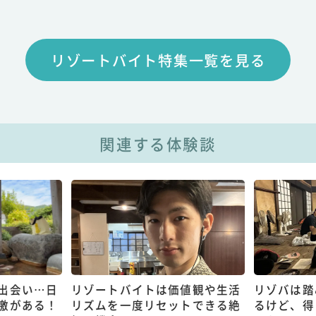
リゾートバイト特集一覧を見る
関連する体験談
出会い…日
リゾートバイトは価値観や生活
リゾバは踏
激がある！
リズムを一度リセットできる絶
るけど、得