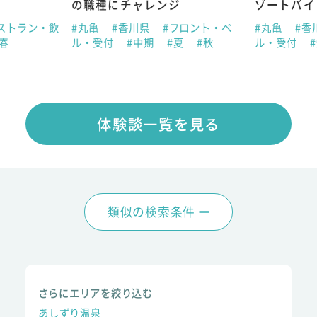
の職種にチャレンジ
ゾートバイ
ストラン・飲
#丸亀
#香川県
#フロント・ベ
#丸亀
#香
#春
ル・受付
#中期
#夏
#秋
ル・受付
体験談一覧を見る
類似の検索条件
さらにエリアを絞り込む
あしずり温泉