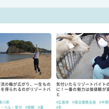
交流の輪が広がり、一生もの
気付いたらリゾートバイト
いを得られるのがリゾートバ
に！一番の魅力は価値観が
と
香川県
#広島県
#宿泊業務全般
#中期
ト・ベル・受付
#短期
#夏
#冬