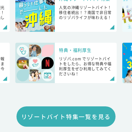
観光
人気の沖縄リゾートバイト！
し！
移住者続出！？南国で非日常
始し
のリゾバライフが味わえる！
特典・福利厚生
情報
リゾバ.com でリゾートバイ
しま
トをしたら、お得な特典や福
も今
利厚生をぜひ利用してみてく
ださいね！
リゾートバイト特集一覧を見る