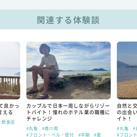
関連する体験談
て良かっ
カップルで日本一周しながらリゾー
自然と
言える
トバイト！憧れのホテル業の職種に
の出会
チャレンジ
イト！
・飲食店
#丸亀
#香川県
#丸亀
#
#フロント・ベル・受付
#中期
#夏
#フロン