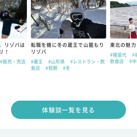
。リゾバは
転職を機に冬の蔵王で山籠もり
東北の魅力
リ！
リゾバ
#猪苗代
#
飲食店
#
#販売・売店
#蔵王
#山形県
#レストラン・飲
食店
#短期
#冬
体験談一覧を見る