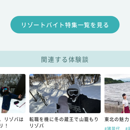
リゾートバイト特集一覧を見る
関連する体験談
。リゾバは
転職を機に冬の蔵王で山籠もり
東北の魅力
リ！
リゾバ
#猪苗代
#