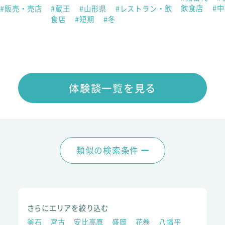
飲食店
#
#販売・売店
#蔵王
#山形県
#レストラン・飲
食店
#短期
#冬
体験談一覧を見る
類似の検索条件
さらにエリアを絞り込む
釜石
宮古
安比高原
盛岡
花巻
八幡平