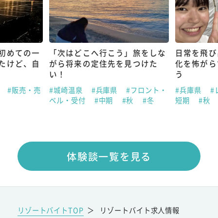
初めての一
「次はどこへ行こう」旅をしな
日常を飛び
たけど、自
がら将来の定住先を見つけた
化を怖がら
い！
う
県
#販売・売
#城崎温泉
#兵庫県
#フロント・
#兵庫県
#
ベル・受付
#中期
#秋
#冬
短期
#秋
体験談一覧を見る
リゾートバイトTOP
＞
リゾートバイト求人情報