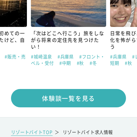
初めての一
「次はどこへ行こう」旅をしな
日常を飛び
たけど、自
がら将来の定住先を見つけた
化を怖がら
い！
う
県
#販売・売
#城崎温泉
#兵庫県
#フロント・
#兵庫県
#
ベル・受付
#中期
#秋
#冬
短期
#秋
体験談一覧を見る
リゾートバイトTOP
＞
リゾートバイト求人情報