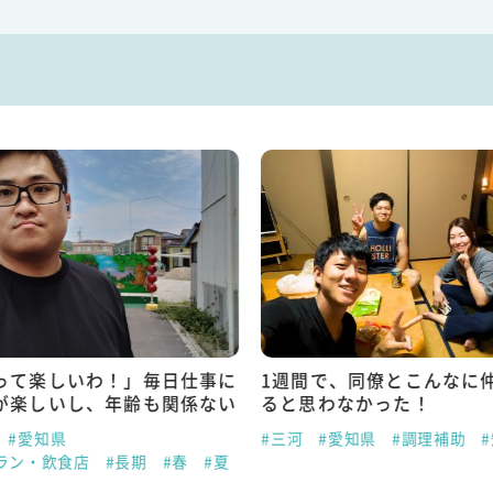
って楽しいわ！」毎日仕事に
1週間で、同僚とこんなに
が楽しいし、年齢も関係ない
ると思わなかった！
#愛知県
#三河
#愛知県
#調理補助
ラン・飲食店
#長期
#春
#夏