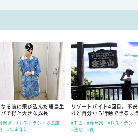
になる前に飛び込んだ離島生
リゾートバイト4回目。不
ゾバで得た大きな成長
けど自分から行動できるよ
静岡県
#レストラン・飲食店
#下田
#静岡県
#レストラン
冬
#年末年始
#短期
#夏