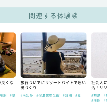
関連する体験談
仲良くな
旅行ついでにリゾートバイトで思い
社会人
出づくり
活！リ
#短期
#夏
#南知多
#宿泊業務全般
#短期
#夏
#初島
#
#短期
#