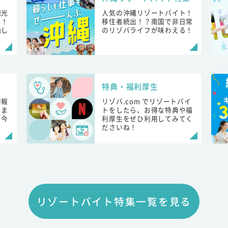
観光
人気の沖縄リゾートバイト！
し！
移住者続出！？南国で非日常
始し
のリゾバライフが味わえる！
特典・福利厚生
情報
リゾバ.com でリゾートバイ
しま
トをしたら、お得な特典や福
も今
利厚生をぜひ利用してみてく
ださいね！
リゾートバイト特集一覧を見る