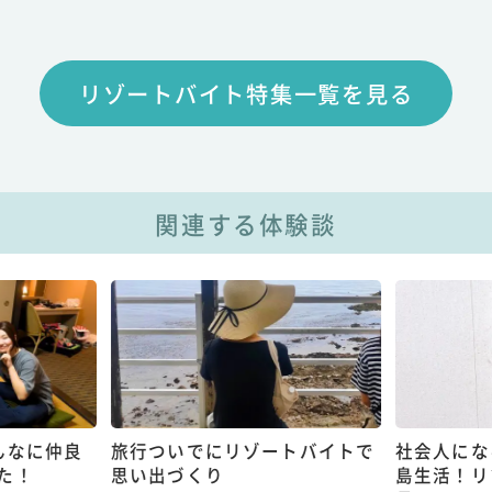
リゾートバイト特集一覧を見る
関連する体験談
んなに仲良
旅行ついでにリゾートバイトで
社会人にな
た！
思い出づくり
島生活！リ