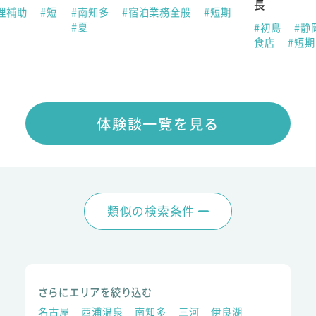
長
理補助
#短
#南知多
#宿泊業務全般
#短期
#夏
#初島
#静
食店
#短
体験談一覧を見る
類似の検索条件
さらにエリアを絞り込む
名古屋
西浦温泉
南知多
三河
伊良湖