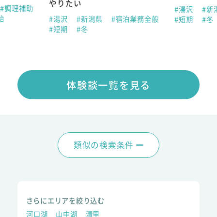
やりたい
#調理補助
#湯沢
#新
始
#湯沢
#新潟県
#宿泊業務全般
#短期
#冬
#短期
#冬
体験談一覧を見る
類似の検索条件
さらにエリアを絞り込む
河口湖
山中湖
清里