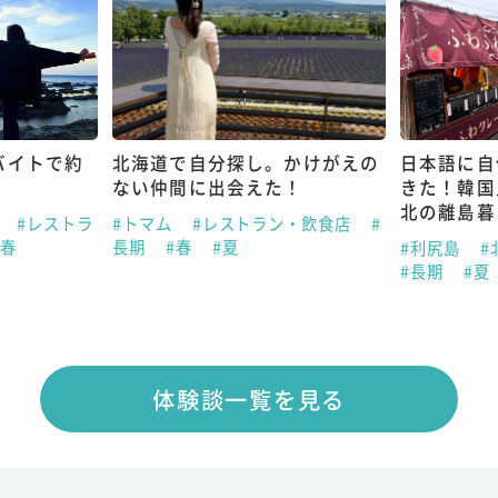
バイトで約
北海道で自分探し。かけがえの
日本語に自
ない仲間に出会えた！
きた！韓国
北の離島暮
県
#レストラ
#トマム
#レストラン・飲食店
#
#春
長期
#春
#夏
#利尻島
#
#長期
#夏
体験談一覧を見る