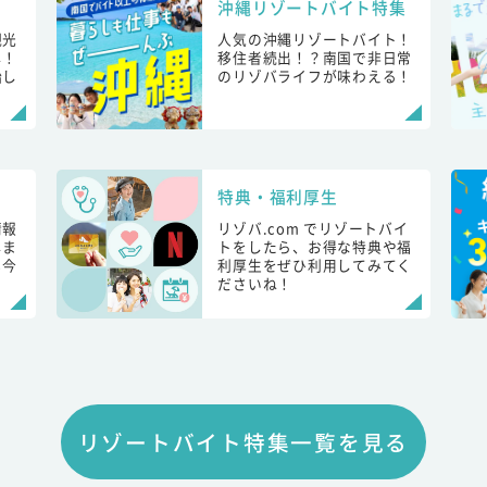
沖縄リゾートバイト特集
観光
人気の沖縄リゾートバイト！
し！
移住者続出！？南国で非日常
始し
のリゾバライフが味わえる！
特典・福利厚生
情報
リゾバ.com でリゾートバイ
しま
トをしたら、お得な特典や福
も今
利厚生をぜひ利用してみてく
ださいね！
リゾートバイト特集一覧を見る