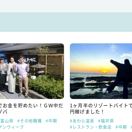
でお金を貯めたい！ＧＷ中だ
1ヶ月半のリゾートバイトで
ゾバ
円稼げました！
#富山県
#その他職種
#中期
#あわら温泉
#福井県
デンウィーク
#レストラン・飲食店
#中期