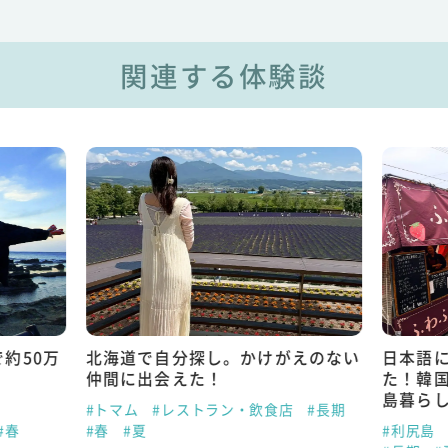
関連する体験談
約50万
北海道で自分探し。かけがえのない
日本語
仲間に出会えた！
た！韓
島暮ら
#トマム
#レストラン・飲食店
#長期
#春
#春
#夏
#利尻島