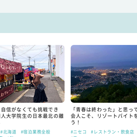
に自信がなくても挑戦でき
「青春は終わった」と思っ
国人大学院生の日本最北の離
会人こそ、リゾートバイト
し
う！
#北海道
#宿泊業務全般
#ニセコ
#レストラン・飲食店