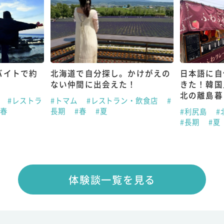
バイトで約
北海道で自分探し。かけがえの
日本語に自
ない仲間に出会えた！
きた！韓国
北の離島暮
県
#レストラ
#トマム
#レストラン・飲食店
#
#春
長期
#春
#夏
#利尻島
#
#長期
#夏
体験談一覧を見る