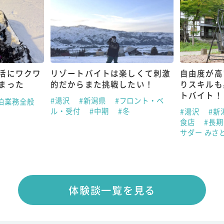
活にワクワ
リゾートバイトは楽しくて刺激
自由度が高
まった
的だからまた挑戦したい！
りスキルも
トバイト！
#湯沢
#新潟県
#フロント・ベ
泊業務全般
ル・受付
#中期
#冬
#湯沢
#新
食店
#長
サダー みさ
体験談一覧を見る