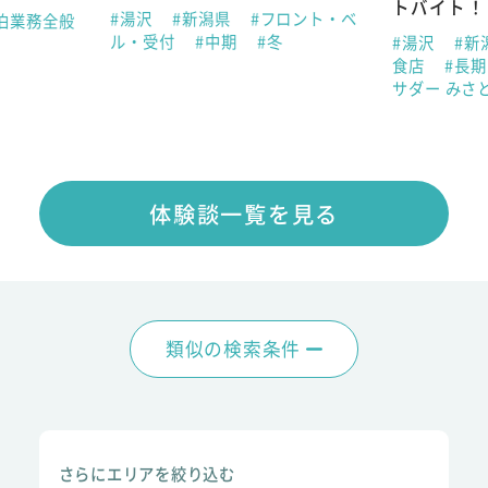
トバイト！
#湯沢
#新潟県
#フロント・ベ
泊業務全般
ル・受付
#中期
#冬
#湯沢
#新
食店
#長
サダー みさ
体験談一覧を見る
類似の検索条件
さらにエリアを絞り込む