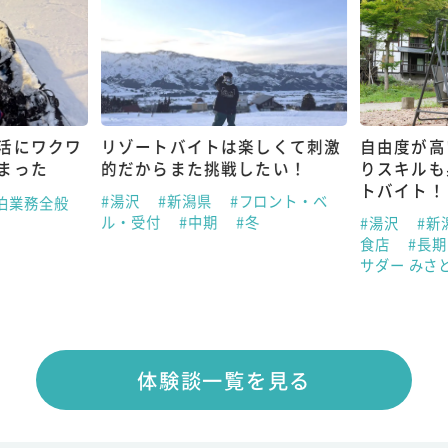
活にワクワ
リゾートバイトは楽しくて刺激
自由度が高
まった
的だからまた挑戦したい！
りスキルも
トバイト！
#湯沢
#新潟県
#フロント・ベ
泊業務全般
ル・受付
#中期
#冬
#湯沢
#新
食店
#長
サダー みさ
体験談一覧を見る