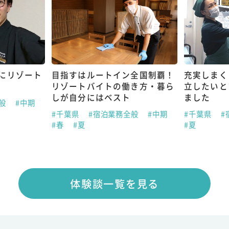
にリゾート
目指すはルートイン全国制覇！
充実しまく
リゾートバイトの働き方・暮ら
立したいと
しが自分にはベスト
ました
全般
#中期
#千葉県
#宿泊業務全般
#中期
#千葉県
#
#春
#夏
#夏
体験談一覧を見る