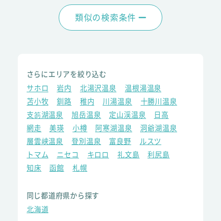
類似の検索条件
さらにエリアを絞り込む
サホロ
岩内
北湯沢温泉
温根湯温泉
苫小牧
釧路
稚内
川湯温泉
十勝川温泉
支笏湖温泉
旭岳温泉
定山渓温泉
日高
網走
美瑛
小樽
阿寒湖温泉
洞爺湖温泉
層雲峡温泉
登別温泉
富良野
ルスツ
トマム
ニセコ
キロロ
礼文島
利尻島
知床
函館
札幌
同じ都道府県から探す
北海道