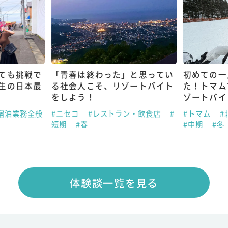
ても挑戦で
「青春は終わった」と思ってい
初めての一
生の日本最
る社会人こそ、リゾートバイト
た！トマム
をしよう！
ゾートバイ
宿泊業務全般
#ニセコ
#レストラン・飲食店
#
#トマム
#
短期
#春
#中期
#冬
体験談一覧を見る