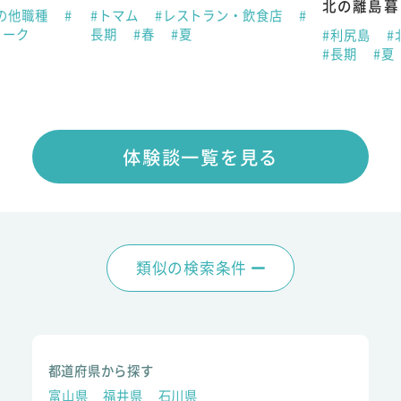
北の離島暮
の他職種
#
#トマム
#レストラン・飲食店
#
ィーク
長期
#春
#夏
#利尻島
#
#長期
#夏
体験談一覧を見る
類似の検索条件
都道府県から探す
富山県
福井県
石川県