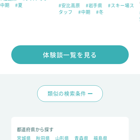
は…？ リ
#安比高原
#岩手県
#スキー場ス
タッフ
#中期
#冬
#湯野浜温泉
短期
#夏
体験談一覧を見る
類似の検索条件
都道府県から探す
宮城県
秋田県
山形県
青森県
福島県