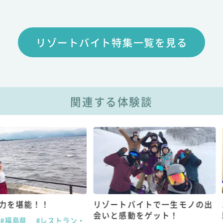
リゾートバイト特集一覧を見る
関連する体験談
！
リゾートバイトで一生モノの出
1対1での
会いと感動をゲット！
験した、仲
レストラン・