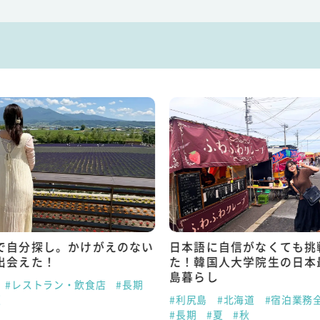
で自分探し。かけがえのない
日本語に自信がなくても挑
出会えた！
た！韓国人大学院生の日本
島暮らし
#レストラン・飲食店
#長期
夏
#利尻島
#北海道
#宿泊業務
#長期
#夏
#秋