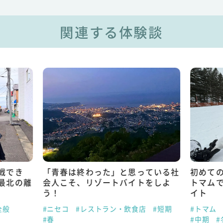
関連する体験談
戦でき
「青春は終わった」と思っている社
初めて
最北の離
会人こそ、リゾートバイトをしよ
トマム
う！
イト
全般
#ニセコ
#レストラン・飲食店
#短期
#トマム
#春
#中期
#