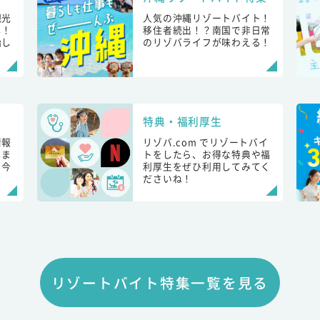
観光
人気の沖縄リゾートバイト！
し！
移住者続出！？南国で非日常
始し
のリゾバライフが味わえる！
特典・福利厚生
情報
リゾバ.com でリゾートバイ
しま
トをしたら、お得な特典や福
も今
利厚生をぜひ利用してみてく
ださいね！
リゾートバイト特集一覧を見る