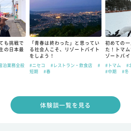
ても挑戦で
「青春は終わった」と思ってい
初めての一
生の日本最
る社会人こそ、リゾートバイト
た！トマム
をしよう！
ゾートバイ
宿泊業務全般
#ニセコ
#レストラン・飲食店
#
#トマム
#
短期
#春
#中期
#冬
体験談一覧を見る