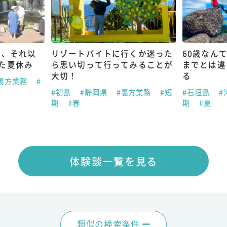
も、それ以
リゾートバイトに行くか迷った
60歳なん
た夏休み
ら思い切って行ってみることが
までとは違
大切！
る
#裏方業務
#
#初島
#静岡県
#裏方業務
#短
#石垣島
#
期
#春
期
#夏
体験談一覧を見る
類似の検索条件